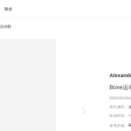
降价
e运动鞋
Alexan
Boxe
868495WIA
类目属性：
收录时间：202
¥
参考价格：