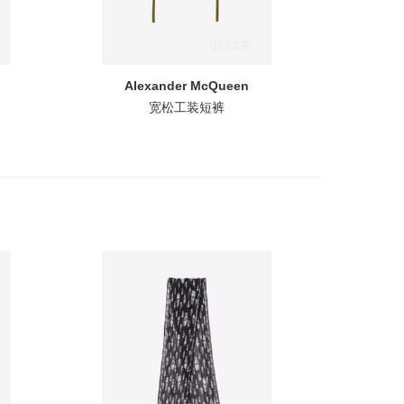
Alexander McQueen
宽松工装短裤