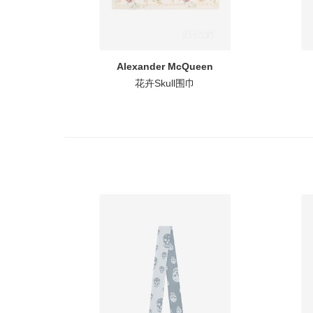
Alexander McQueen
花卉Skull围巾