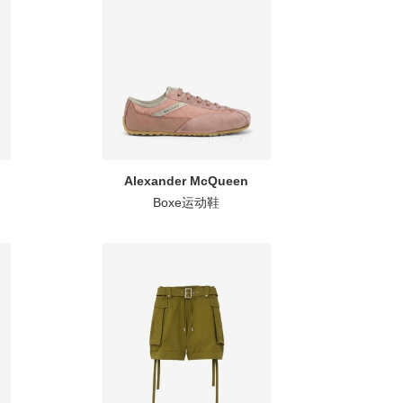
Alexander McQueen
Boxe运动鞋