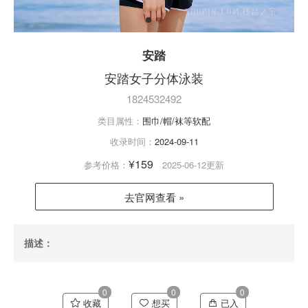
安踏
安踏女子分体泳装
1824532492
类目属性：
围巾/帽/袜等软配
收录时间：
2024-09-11
¥159
参考价格：
2025-06-12更新
去官网查看 »
描述：
0
0
0
收藏
想买
已入