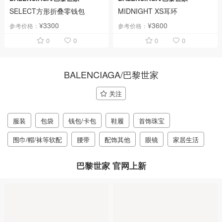
SELECT方形折叠零钱包
MIDNIGHT XS耳环
¥3300
¥3600
参考价格：
参考价格：
0
0
0
0
BALENCIAGA/巴黎世家
关注
服装
包袋
钱包/卡包
鞋履
首饰珠宝
围巾/帽/袜等软配
腰带
配饰其他
眼镜
家居生活
巴黎世家 官网上新