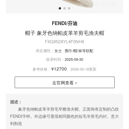
FENDI/芬迪
帽子 象牙色纳帕皮革羊剪毛渔夫帽
FXQ852AYL4F0NH8
类目属性：
女士
围巾/帽/袜等软配
收录时间：
2025-09-30
¥12700
参考价格：
2026-05-18更新
去官网查看 »
描述：
象牙色纳帕皮革羊剪毛窄檐渔夫帽。正面饰有定制的凸纹
FENDI字样。外边缘可显现相同颜色的短毛羊剪毛内衬。意大
利制造