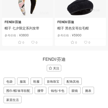
FENDI/芬迪
FENDI/芬迪
帽子 七夕限定系列发带
帽子 黑色安哥拉毛帽
¥3800
¥5900
参考价格：
参考价格：
0
0
0
0
FENDI/芬迪
关注
包袋
服装
鞋履
首饰珠宝
配饰其他
围巾/帽/袜等软配
腰带
钱包/卡包
眼镜
腕表
家居生活