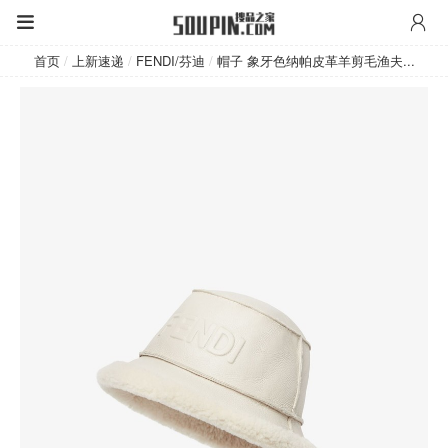
FENDI/芬迪
首页
/
上新速递
/
FENDI/芬迪
/
帽子 象牙色纳帕皮革羊剪毛渔夫...