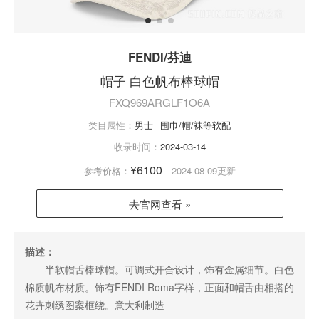
FENDI/芬迪
帽子 白色帆布棒球帽
FXQ969ARGLF1O6A
类目属性：
男士
围巾/帽/袜等软配
收录时间：
2024-03-14
¥6100
参考价格：
2024-08-09更新
去官网查看 »
描述：
半软帽舌棒球帽。可调式开合设计，饰有金属细节。白色
棉质帆布材质。饰有FENDI Roma字样，正面和帽舌由相搭的
花卉刺绣图案框绕。意大利制造