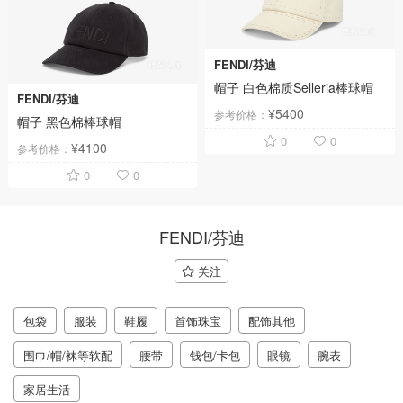
FENDI/芬迪
帽子 白色棉质Selleria棒球帽
FENDI/芬迪
¥5400
参考价格：
帽子 黑色棉棒球帽
0
0
¥4100
参考价格：
0
0
FENDI/芬迪
关注
包袋
服装
鞋履
首饰珠宝
配饰其他
围巾/帽/袜等软配
腰带
钱包/卡包
眼镜
腕表
家居生活