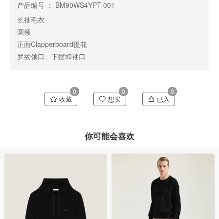
产品编号 ： BM90WS4YPT-001
长袖毛衣
圆领
正面Clapperboard提花
罗纹领口、下摆和袖口
0
0
0
收藏
想买
已入
你可能会喜欢