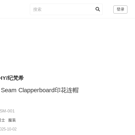
登录
CHY/纪梵希
e Seam Clapperboard印花连帽
SM-001
男士
服装
5-10-02