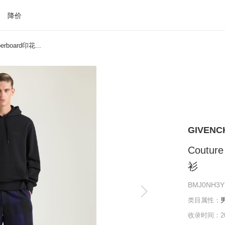
降价
erboard印花...
GIVEN
Coutur
衫
BMJ0NH3Y
类目属性：
收录时间：202