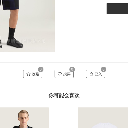
0
0
0
收藏
想买
已入
你可能会喜欢