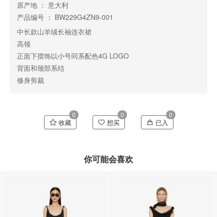
原产地 ： 意大利
产品编号 ： BW229G4ZN9-001
中长款山羊绒长袖连衣裙
高领
正面下摆饰以小号同系配色4G LOGO
背面和颈部系结
修身剪裁
0
0
0
收藏
想买
已入
你可能会喜欢