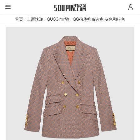
GUCCI/古驰
首页
/
上新速递
/
GUCCI/古驰
/
GG棉质帆布夹克 灰色和粉色