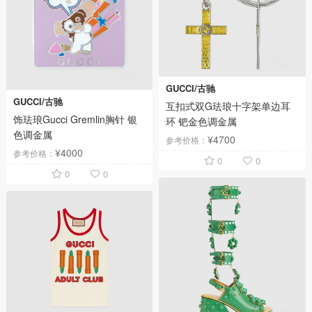
GUCCI/古驰
GUCCI/古驰
互扣式双G珐琅十字架单边耳
饰珐琅Gucci Gremlin胸针 银
环 钯金色调金属
色调金属
¥4700
参考价格：
¥4000
参考价格：
0
0
0
0