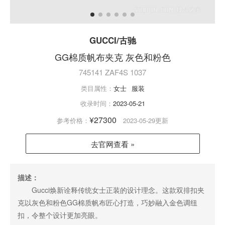
GUCCI/古驰
GG棉质帆布夹克 灰色和粉色
745141 ZAF4S 1037
类目属性：
女士
服装
收录时间：
2023-05-21
¥27300
参考价格：
2023-05-29更新
去官网查看 »
描述：
Gucci焕新诠释传统女士正装的设计理念。这款双排扣夹
克以灰色和粉色GG棉质帆布匠心打造，巧妙融入金色调纽
扣，令整个设计更加亮眼。