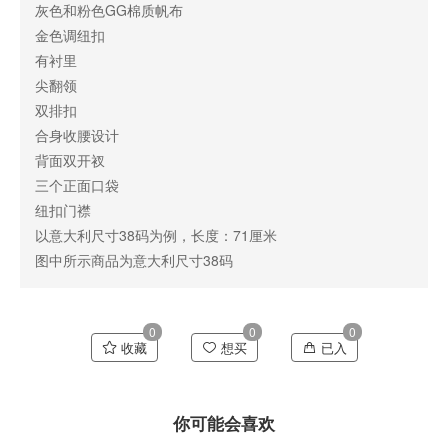
灰色和粉色GG棉质帆布
金色调纽扣
有衬里
尖翻领
双排扣
合身收腰设计
背面双开衩
三个正面口袋
纽扣门襟
以意大利尺寸38码为例，长度：71厘米
图中所示商品为意大利尺寸38码
0
0
0
收藏
想买
已入
你可能会喜欢