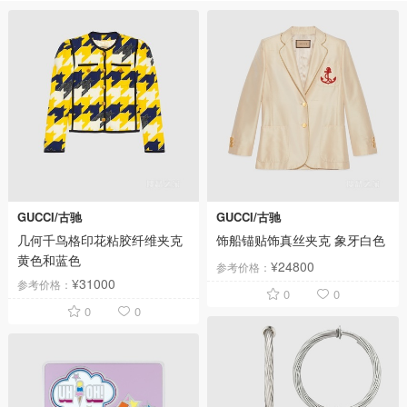
GUCCI/古驰
GUCCI/古驰
几何千鸟格印花粘胶纤维夹克
饰船锚贴饰真丝夹克 象牙白色
黄色和蓝色
¥24800
参考价格：
¥31000
参考价格：
0
0
0
0