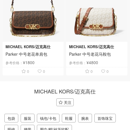
MICHAEL KORS/迈克高仕
MICHAEL KORS/迈克高仕
Parker 中号老花单肩包
Parker 中号老花马鞍包
¥1800
¥4800
参考价格：
参考价格：
0
0
0
0
MICHAEL KORS/迈克高仕
关注
包袋
服装
钱包/卡包
鞋履
腕表
首饰珠宝
眼镜
腰带
围巾/帽/袜等软配