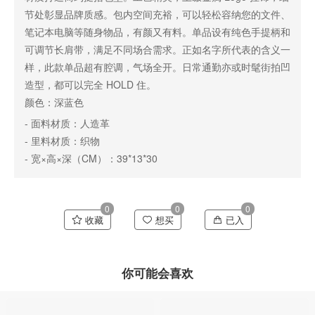
节处彰显品牌质感。包内空间充裕，可以轻松容纳您的文件、
笔记本电脑等随身物品，有颜又有料。单品设有纯色手提柄和
可调节长肩带，满足不同场合需求。正如名字所代表的含义一
样，此款单品超有腔调，气场全开。日常通勤亦或时髦街拍凹
造型，都可以完全 HOLD 住。
颜色：深蓝色
- 面料材质：人造革
- 里料材质：织物
- 宽×高×深（CM）：39*13*30
0
0
0
收藏
想买
已入
你可能会喜欢