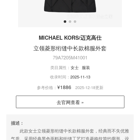
MICHAEL KORS/迈克高仕
立领菱形绗缝中长款棉服外套
79A7205M41001
类目属性：
女士
服装
收录时间：
2025-11-13
¥1886
参考价格：
2025-12-18更新
去官网查看 »
描述：
此款女士立领菱形绗缝中长款棉服外套，经典而不失优雅
气质。采用经典黑色面料和绗缝工艺打造菱格纹简约廓形，设