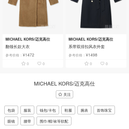
MICHAEL KORS/迈克高仕
MICHAEL KORS/迈克高仕
翻领长款大衣
系带双排扣风衣外套
¥1472
¥1498
参考价格：
参考价格：
0
0
0
0
MICHAEL KORS/迈克高仕
关注
包袋
服装
钱包/卡包
鞋履
腕表
首饰珠宝
眼镜
腰带
围巾/帽/袜等软配