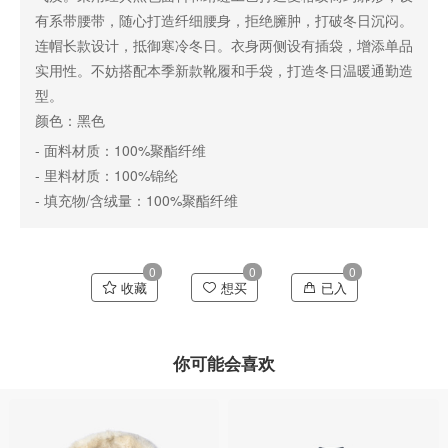
有系带腰带，随心打造纤细腰身，拒绝臃肿，打破冬日沉闷。
连帽长款设计，抵御寒冷冬日。衣身两侧设有插袋，增添单品
实用性。不妨搭配本季新款靴履和手袋，打造冬日温暖通勤造
型。
颜色：黑色
- 面料材质：100%聚酯纤维
- 里料材质：100%锦纶
- 填充物/含绒量：100%聚酯纤维
0
0
0
收藏
想买
已入
你可能会喜欢