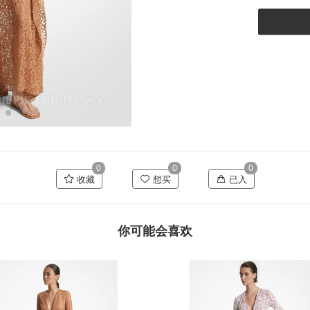
0
0
0
收藏
想买
已入
你可能会喜欢