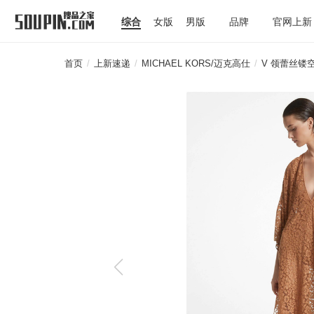
综合
女版
男版
品牌
官网上新
首页
/
上新速递
/
MICHAEL KORS/迈克高仕
/
V 领蕾丝镂