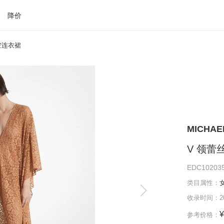
降价
空连衣裙
MICHA
V 领蕾
EDC10203
类目属性：
收录时间：202
¥
参考价格：