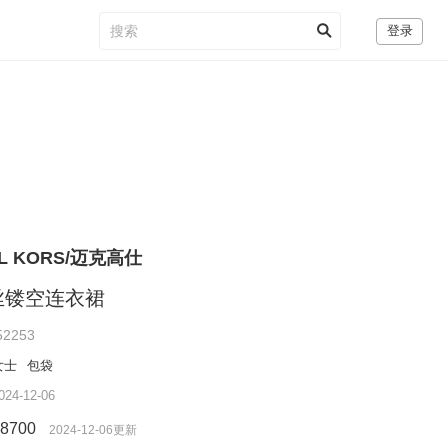
登录
EL KORS/迈克高仕
丝镂空连衣裙
52253
女士
包袋
4-12-06
8700
2024-12-06更新