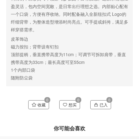
盈灵活，包内空间宽敞，是日常出行理想之选。内部贴心配有
一个口袋，方便有序收纳。同时配备融入全新纽扣式 Logo的
纤细背带，为整体造型增添时尚亮点。可手提或斜挎，满足多
样穿搭需求。
皮革饰边
磁力按扣；背带设有钉扣
顶部提柄，垂直携带高度为11cm；可调节可拆卸肩带，垂直
携带高度为33cm；最长高度可至55cm
1个内部口袋
随附防尘袋
0
0
0
收藏
想买
已入
你可能会喜欢