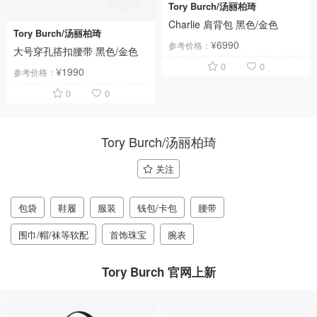
Tory Burch/汤丽柏琦
Charlie 肩背包 黑色/金色
Tory Burch/汤丽柏琦
¥6990
参考价格：
大号穿孔搭扣腰带 黑色/金色
0
0
¥1990
参考价格：
0
0
Tory Burch/汤丽柏琦
关注
包袋
鞋履
服装
钱包/卡包
腰带
围巾/帽/袜等软配
首饰珠宝
腕表
Tory Burch 官网上新