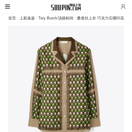
Tory Burch/汤丽柏琦
首页
/
上新速递
/
Tory Burch/汤丽柏琦
/
桑蚕丝上衣 巧克力石榴印花