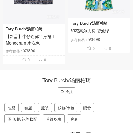
Tory Burch/汤丽柏琦
Tory Burch/汤丽柏琦
印花高尔夫裙 碧波绿
【新品】牛仔迷你半身裙 T
¥3690
参考价格：
Monogram 水洗色
0
0
¥3890
参考价格：
0
0
Tory Burch/汤丽柏琦
关注
包袋
鞋履
服装
钱包/卡包
腰带
围巾/帽/袜等软配
首饰珠宝
腕表