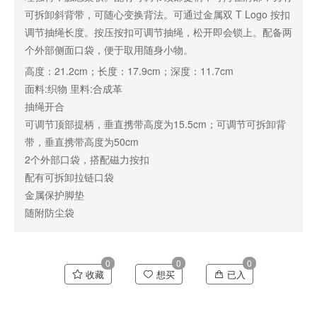
可拆卸斜背带，可随心变换背法。可通过金属双 T Logo 按扣
调节抽绳长度。按压按扣可调节抽绳，松开即会锁上。配备两
个外部侧面口袋，便于取用随身小物。
高度：21.2cm；长度：17.9cm；深度：11.7cm
面料:织物 里料:合成革
抽绳开合
可调节顶部提柄，垂直携带高度为15.5cm；可调节可拆卸背
带，垂直携带高度为50cm
2个外部口袋，搭配磁力按扣
配有可拆卸拉链口袋
金属保护脚垫
随附防尘袋
0
0
0
收藏
想买
已入