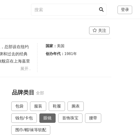
登录
关注
国家：
美国
成立，总部设在纽约
品牌和过去的经典
创办年代：
1981年
一家旗舰店在上海嘉里
展开..
品牌类目
全部
包袋
服装
鞋履
腕表
钱包/卡包
眼镜
首饰珠宝
腰带
围巾/帽/袜等软配