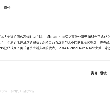
降价
设计师本人创建的同名高端时尚品牌。 Michael Kors迈克高仕公司于1981年正式
品行业带入了一个新阶段并且成功塑造了崇尚自我表达和与众不同的生活化概念，并将
Kors已经成为了美式奢侈生活风格的代表。 2014 Michael Kors全球亚洲第
类目: 眼镜
仅显示近一段时间上新的商品