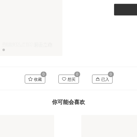
0
0
0
收藏
想买
已入
你可能会喜欢