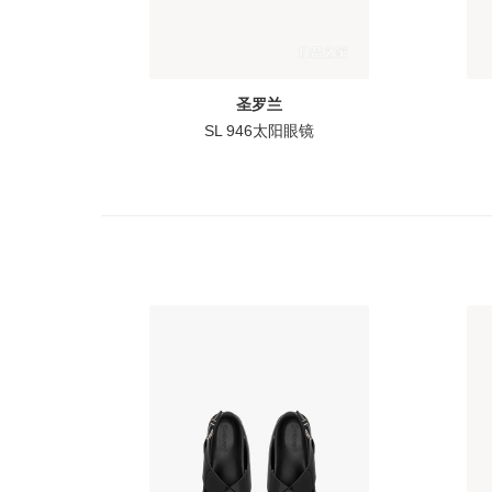
圣罗兰
SL 946太阳眼镜