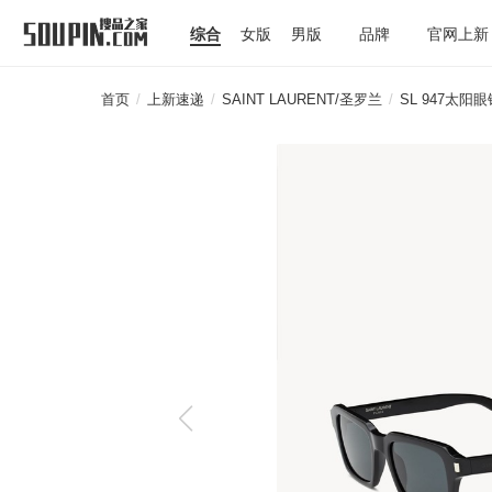
综合
女版
男版
品牌
官网上新
首页
/
上新速递
/
SAINT LAURENT/圣罗兰
/
SL 947太阳眼