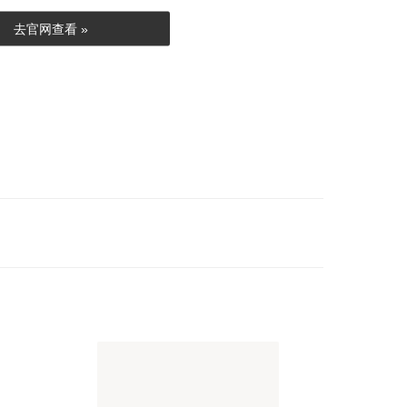
去官网查看 »