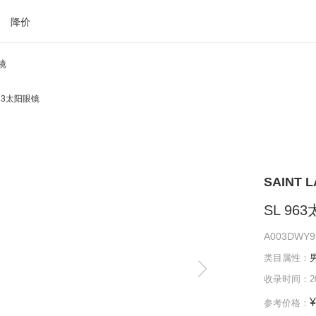
降价
镜
SAINT 
SL 96
A003DWY9
类目属性：
收录时间：202
¥
参考价格：