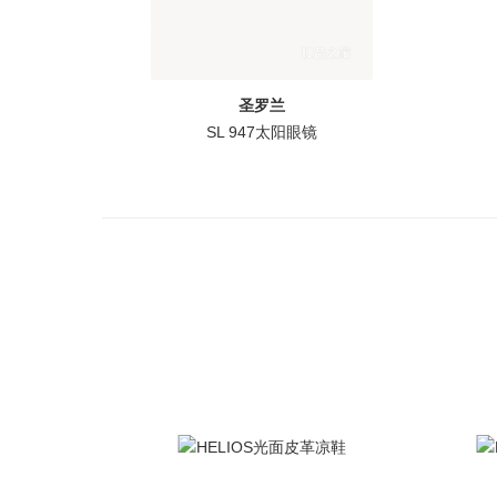
圣罗兰
SL 947太阳眼镜